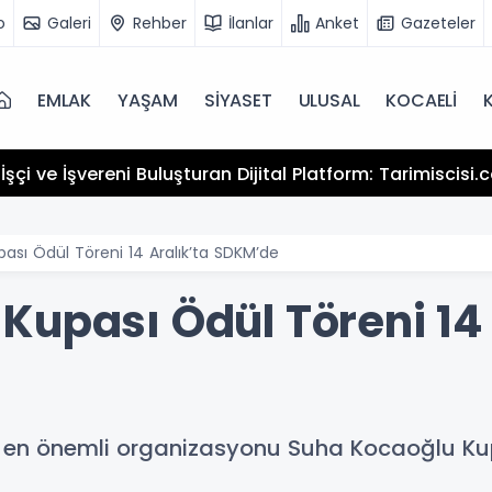
o
Galeri
Rehber
İlanlar
Anket
Gazeteler
EMLAK
YAŞAM
SİYASET
ULUSAL
KOCAELİ
şçi ve İşvereni Buluşturan Dijital Platform: Tarimiscisi
ası Ödül Töreni 14 Aralık’ta SDKM’de
Kupası Ödül Töreni 14 
i en önemli organizasyonu Suha Kocaoğlu Kup