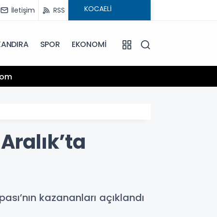
İletişim
RSS
KANDIRA
SPOR
EKONOMİ
13:25
.com
Hamiy
Aralık’ta
ası’nın kazananları açıklandı