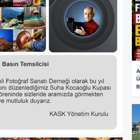
A
Ü
B