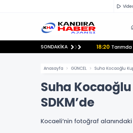
Vide
18:20
SONDAKİKA
lmamalı"
Tarımda İ
Anasayfa
GÜNCEL
Suha Kocaoğlu Kup
Suha Kocaoğlu 
SDKM’de
Kocaeli’nin fotoğraf alanındak