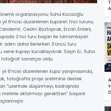
T
A
n önemli organizasyonu Suha Kocaoğlu
 yıl 6’ncısı düzenlenen kupanın 1’nci turunu
Candemir, Cesim Boztoprak, Ercan Enterlı,
upada 2’nci turu başarı ile tamamlayan
 adım daha ilerlerken 3’üncü turu
u sene kupayı kucaklayacak. Sayın Er, Suha
otoğraf sanatçısı oldu.
yıl 6’ncısı düzenlenen kupa yarışmasında,
k, fotoğrafta proje üretimine destek
A
lan “üzerinde düşünmeyi, kadrajında
Y
Ö
 metinle aktarmayı gerektiren” başarılı
açlanmıştır.