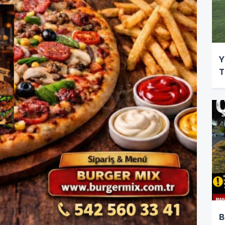
Y
T
B