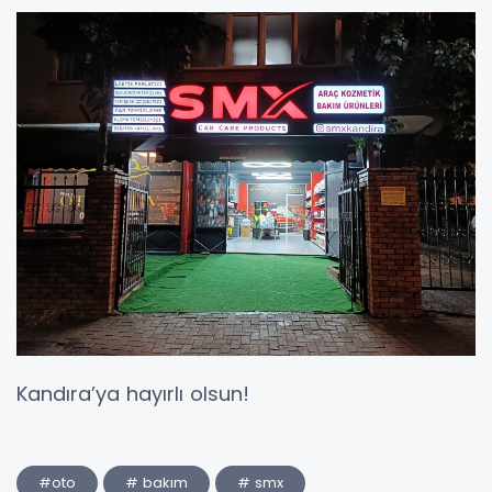
Kandıra’ya hayırlı olsun!
#oto
# bakım
# smx