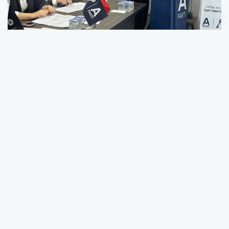
ANAHTAR Parti İzmit'te 1. Olağan Kongresini