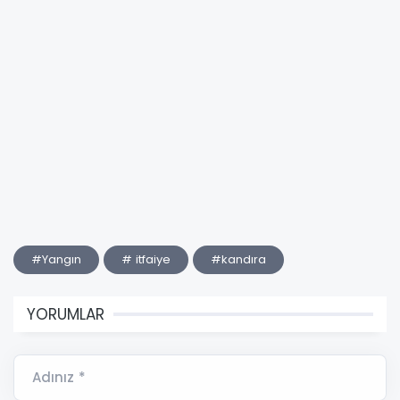
#Yangın
# itfaiye
#kandıra
YORUMLAR
Adınız *