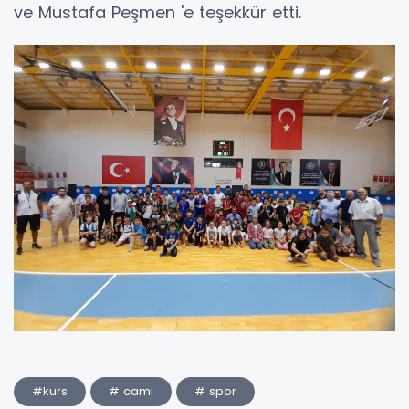
ve Mustafa Peşmen 'e teşekkür etti.
#kurs
# cami
# spor