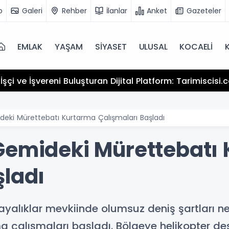
o
Galeri
Rehber
İlanlar
Anket
Gazeteler
EMLAK
YAŞAM
SİYASET
ULUSAL
KOCAELİ
şçi ve İşvereni Buluşturan Dijital Platform: Tarimiscisi
deki Mürettebatı Kurtarma Çalışmaları Başladı
Gemideki Mürettebatı
şladı
Kayalıklar mevkiinde olumsuz deniş şartları 
a çalışmaları başladı. Bölgeye helikopter de