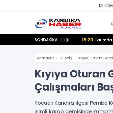
Vide
18:20
SONDAKİKA
lmamalı"
Tarımda İ
Anasayfa
ASAYİŞ
Kıyıya Oturan Gemi
Kıyıya Oturan 
Çalışmaları Ba
Kocaeli Kandıra ilçesi Pembe 
isimli kargo gemisinde kurtarm