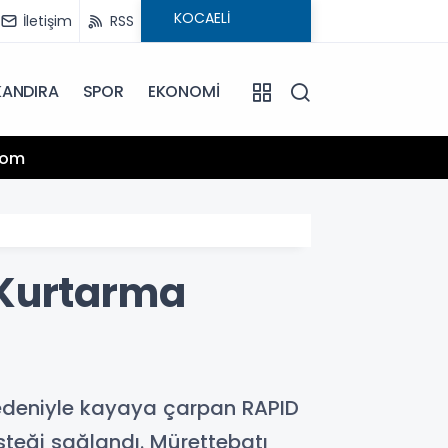
İletişim
RSS
KANDIRA
SPOR
EKONOMİ
13:25
.com
Hamiy
 Kurtarma
nedeniyle kayaya çarpan RAPID
steği sağlandı. Mürettebatı