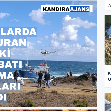
A
K
U