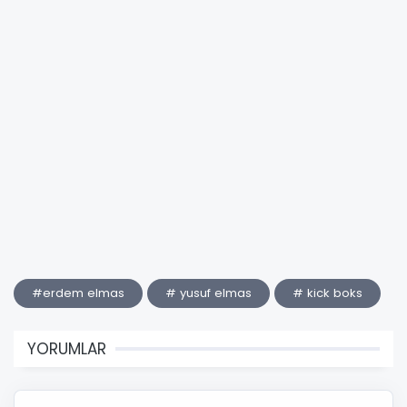
#erdem elmas
# yusuf elmas
# kick boks
YORUMLAR