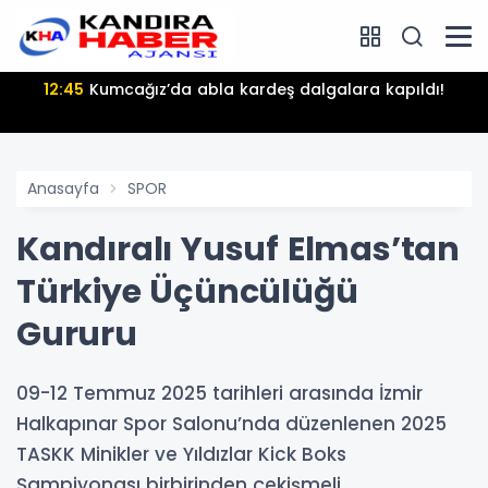
12:45
Kumcağız’da abla kardeş dalgalara kapıldı!
Anasayfa
SPOR
Kandıralı Yusuf Elmas’tan
Türkiye Üçüncülüğü
Gururu
09-12 Temmuz 2025 tarihleri arasında İzmir
Halkapınar Spor Salonu’nda düzenlenen 2025
TASKK Minikler ve Yıldızlar Kick Boks
Şampiyonası birbirinden çekişmeli