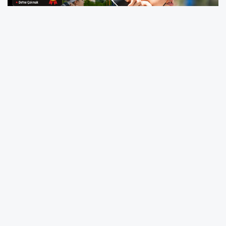
Sarıcaali Çiller Köyü’nün Gururu Defne
Çakmak’tan Çifte Altın Madalya
Tasvire Hurşit Güneş Ortaokulu’ndan
Büyük Başarı: Türkiye Finallerine