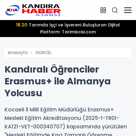
13:25
Hamiyet Elmas Son Yolculuğuna Uğurlanıyor
Anasayfa
GÜNCEL
Kandıralı Öğrenciler
Erasmus+ ile Almanya
Yolcusu
Kocaeli İl Milli Eğitim Müdürlüğü Erasmus+
Mesleki Eğitim Akreditasyonu (2025-1-TR01-
KA121-VET-000340707) kapsamında yürütülen
"Mesleki Eğitimde Kısa Zamanlı Öğrenme