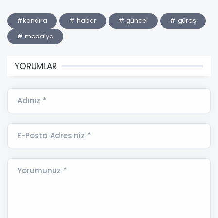
#kandıra
# haber
# güncel
# güreş
# madalya
YORUMLAR
Adınız *
E-Posta Adresiniz *
Yorumunuz *