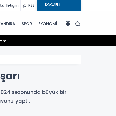
İletişim
RSS
KANDIRA
SPOR
EKONOMİ
13:25
.com
Hamiy
şarı
-2024 sezonunda büyük bir
iyonu yaptı.