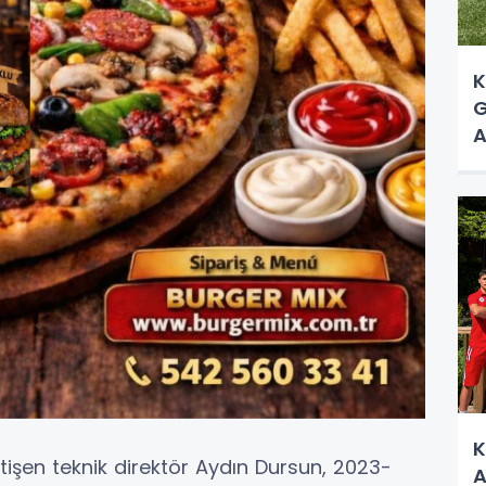
K
G
A
K
işen teknik direktör Aydın Dursun, 2023-
A