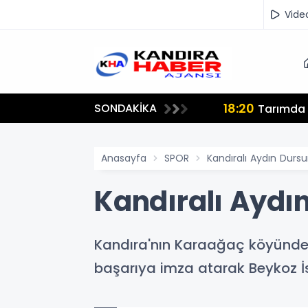
Vide
18:20
SONDAKİKA
lmamalı"
Tarımda İ
Anasayfa
SPOR
Kandıralı Aydın Durs
Kandıralı Aydı
Kandıra'nın Karaağaç köyünde 
başarıya imza atarak Beykoz İ