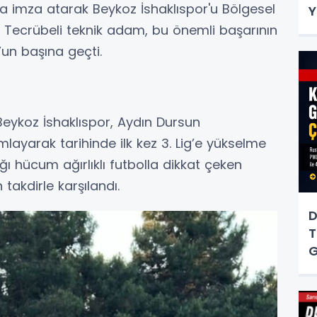
 imza atarak Beykoz İshaklıspor'u Bölgesel
Y
 Tecrübeli teknik adam, bu önemli başarının
un başına geçti.
Beykoz İshaklıspor, Aydın Dursun
ayarak tarihinde ilk kez 3. Lig’e yükselme
ğı hücum ağırlıklı futbolla dikkat çeken
takdirle karşılandı.
D
T
G