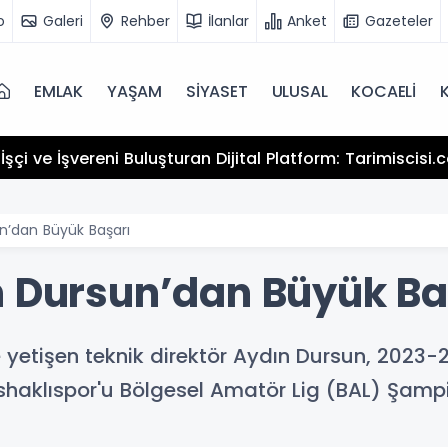
o
Galeri
Rehber
İlanlar
Anket
Gazeteler
EMLAK
YAŞAM
SİYASET
ULUSAL
KOCAELİ
şçi ve İşvereni Buluşturan Dijital Platform: Tarimiscisi
un’dan Büyük Başarı
n Dursun’dan Büyük Ba
yetişen teknik direktör Aydın Dursun, 2023
shaklıspor'u Bölgesel Amatör Lig (BAL) Şamp