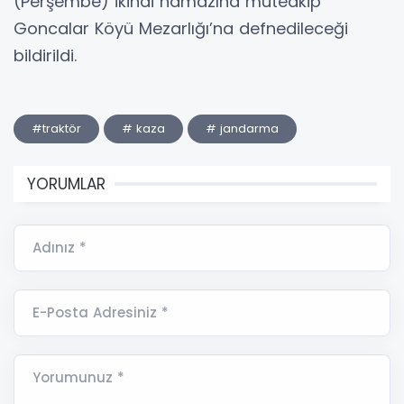
(Perşembe) ikindi namazına müteakip
Goncalar Köyü Mezarlığı’na defnedileceği
bildirildi.
#traktör
# kaza
# jandarma
YORUMLAR
Adınız *
E-Posta Adresiniz *
Yorumunuz *