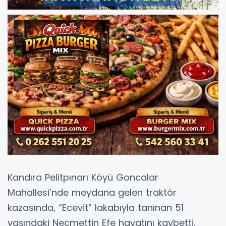
Kandıra Pelitpınarı Köyü Goncalar
Mahallesi’nde meydana gelen traktör
kazasında, “Ecevit” lakabıyla tanınan 51
yaşındaki Necmettin Efe hayatını kaybetti.