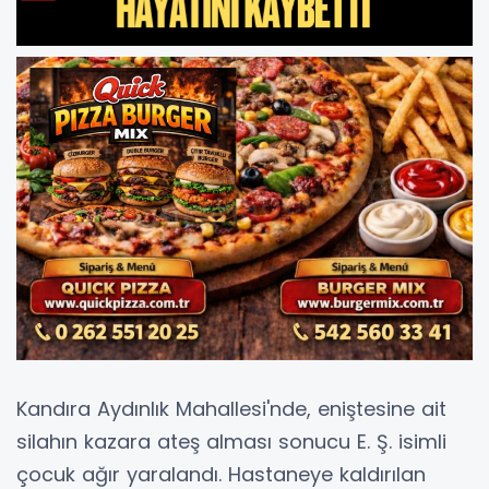
Kandıra Aydınlık Mahallesi'nde, eniştesine ait
silahın kazara ateş alması sonucu E. Ş. isimli
çocuk ağır yaralandı. Hastaneye kaldırılan