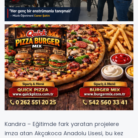
Kandıra – Eğitimde fark yaratan projelere
imza atan Akçakoca Anadolu Lisesi, bu kez