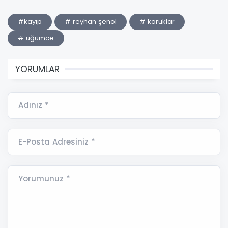
#kayıp
# reyhan şenol
# koruklar
# üğümce
YORUMLAR
Adınız *
E-Posta Adresiniz *
Yorumunuz *