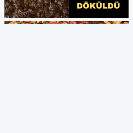
Kandıra’nın Bağırganlı Limanı’ndan yola çıkan
hamsi yüklü bir tır, rampadan yukarı çıkarken