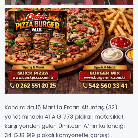
Kandıra'da 15 Mart'ta Ercan Altuntaş (32)
yönetimindeki 41 AIG 773 plakalı motosiklet,
karşı yönden gelen Ümitcan A.’nın kullandığı
34 GJB 919 plakalı kamyonetle çarpıştı.