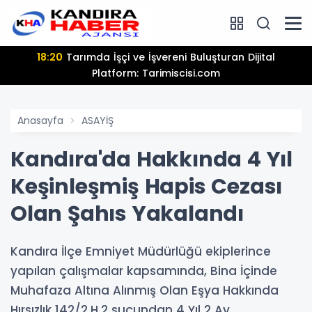
18:20
Tarımda İşçi ve İşvereni Buluşturan Dijital
Platform: Tarimiscisi.com
Anasayfa
ASAYİŞ
Kandıra'da Hakkında 4 Yıl
Keşinleşmiş Hapis Cezası
Olan Şahıs Yakalandı
Kandıra İlçe Emniyet Müdürlüğü ekiplerince
yapılan çalışmalar kapsamında, Bina İçinde
Muhafaza Altına Alınmış Olan Eşya Hakkında
Hırsızlık 142/2.H.2 suçundan 4 Yıl 2 Ay