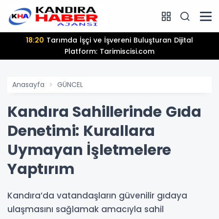
13:25
Hamiyet Elmas Son Yolculuğuna Uğurlanıyor
Anasayfa
GÜNCEL
Kandıra Sahillerinde Gıda
Denetimi: Kurallara
Uymayan İşletmelere
Yaptırım
Kandıra’da vatandaşların güvenilir gıdaya
ulaşmasını sağlamak amacıyla sahil