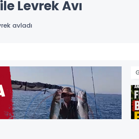
ile Levrek Avı
evrek avladı