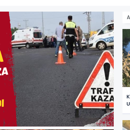
A
K
U