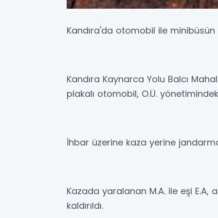
Kandıra'da otomobil ile minibüsün ç
Kandıra Kaynarca Yolu Balcı Mahall
plakalı otomobil, O.Ü. yönetimindeki
İhbar üzerine kaza yerine jandarma, 
Kazada yaralanan M.A. ile eşi E.A,
kaldırıldı.