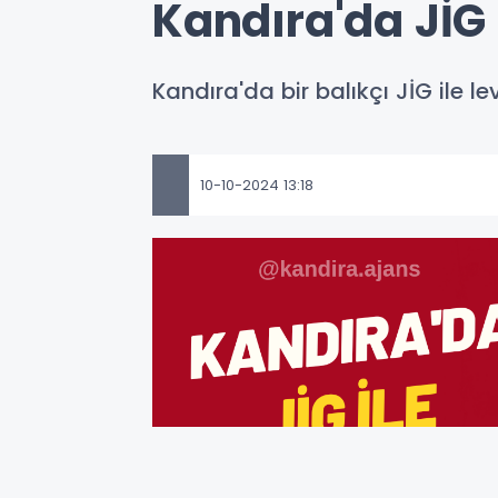
Kandıra'da JİG 
Kandıra'da bir balıkçı JİG ile l
10-10-2024 13:18