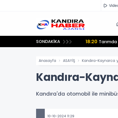
Vide
18:20
SONDAKİKA
lmamalı"
Tarımda İ
Anasayfa
ASAYİŞ
Kandıra-Kaynarca yo
Kandıra-Kaynar
Kandıra'da otomobil ile minibüs
10-10-2024 11:29