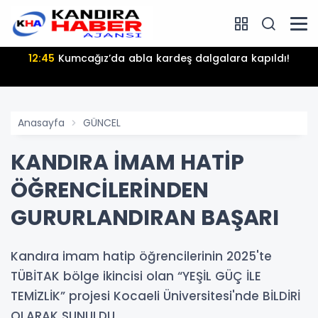
12:45
Kumcağız’da abla kardeş dalgalara kapıldı!
Anasayfa
GÜNCEL
KANDIRA İMAM HATİP
ÖĞRENCİLERİNDEN
GURURLANDIRAN BAŞARI
Kandıra imam hatip öğrencilerinin 2025'te
TÜBİTAK bölge ikincisi olan “YEŞİL GÜÇ İLE
TEMİZLİK” projesi Kocaeli Üniversitesi'nde BİLDİRİ
OLARAK SUNULDU