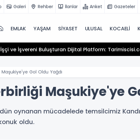
o
Galeri
Rehber
İlanlar
Anket
Gazeteler
EMLAK
YAŞAM
SİYASET
ULUSAL
KOCAELİ
şçi ve İşvereni Buluşturan Dijital Platform: Tarimiscisi
ği Maşukiye'ye Gol Oldu Yağdı
rbirliği Maşukiye'ye G
 dün oynanan mücadelede temsilcimiz Kandı
konuk oldu.