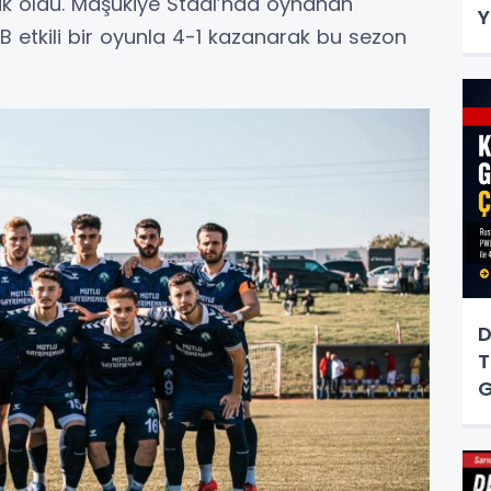
uk oldu. Maşukiye Stadı’nda oynanan
Y
B etkili bir oyunla 4-1 kazanarak bu sezon
D
T
G