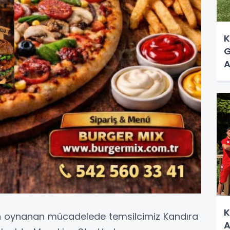
K
G
A
K
n oynanan mücadelede temsilcimiz Kandıra
A