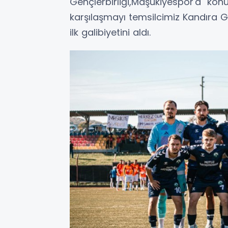
Gençlerbirliği,Maşukiyespor'a kon
karşılaşmayı temsilcimiz Kandıra G
ilk galibiyetini aldı.