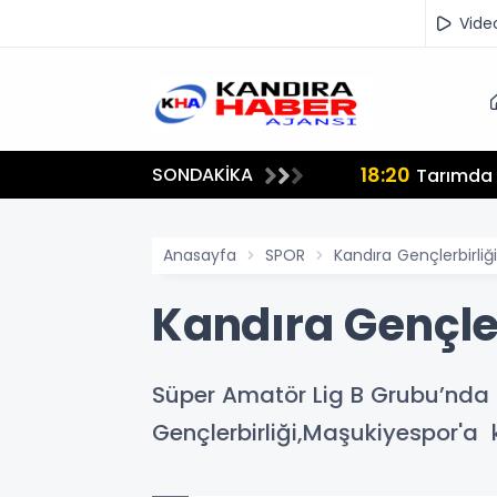
Vide
18:20
SONDAKİKA
lmamalı"
Tarımda İ
Anasayfa
SPOR
Kandıra Gençlerbirli
Kandıra Gençle
Süper Amatör Lig B Grubu’nda
Gençlerbirliği,Maşukiyespor'a 