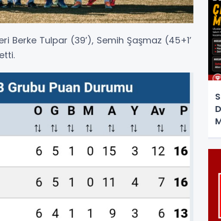
leri Berke Tulpar (39’), Semih Şaşmaz (45+1’
tti.
S
D