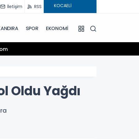
İletişim
RSS
KANDIRA
SPOR
EKONOMİ
13:25
.com
Hamiy
ol Oldu Yağdı
ra