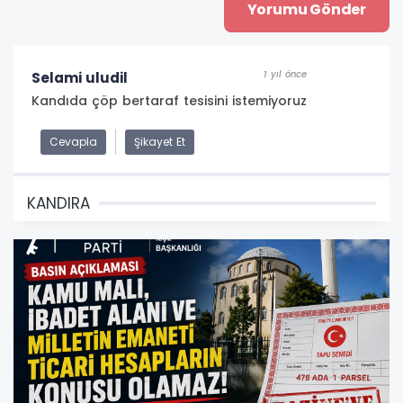
1 yıl önce
Selami uludil
Kandıda çöp bertaraf tesisini istemiyoruz
Cevapla
Şikayet Et
KANDIRA