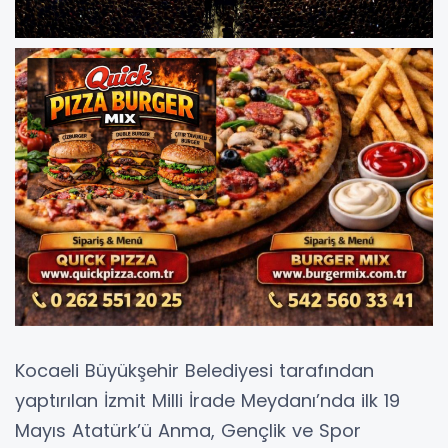
Kocaeli Büyükşehir Belediyesi tarafından
yaptırılan İzmit Milli İrade Meydanı’nda ilk 19
Mayıs Atatürk’ü Anma, Gençlik ve Spor