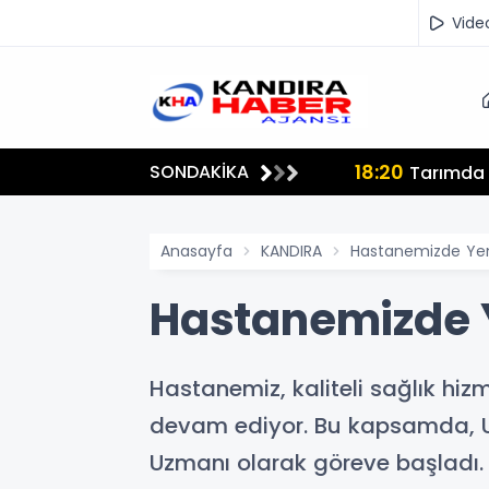
Vide
18:20
SONDAKİKA
lmamalı"
Tarımda İ
Anasayfa
KANDIRA
Hastanemizde Yen
Hastanemizde Y
Hastanemiz, kaliteli sağlık h
devam ediyor. Bu kapsamda, Uzm
Uzmanı olarak göreve başladı.