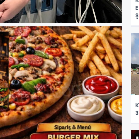
E
Ş
K
3