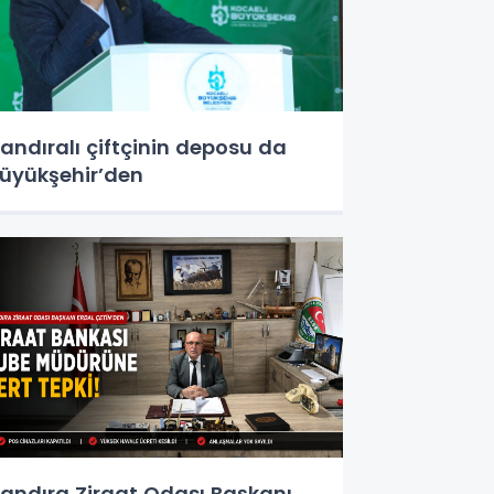
andıralı çiftçinin deposu da
üyükşehir’den
andıra Ziraat Odası Başkanı