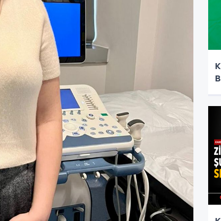
K
B
K