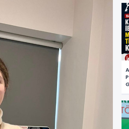
A
P
G