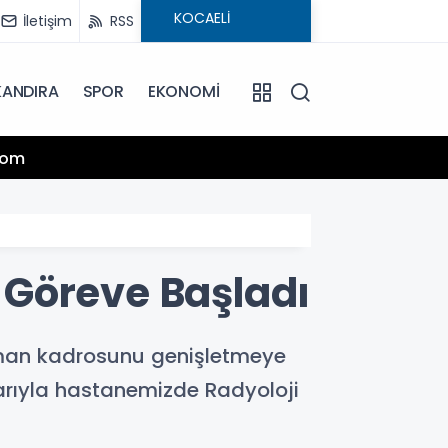
İletişim
RSS
KANDIRA
SPOR
EKONOMİ
13:25
.com
Hamiy
 Göreve Başladı
uzman kadrosunu genişletmeye
barıyla hastanemizde Radyoloji