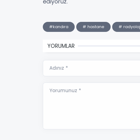
ediyoruz.
#kandıra
# hastane
# radyoloj
YORUMLAR
Adınız *
Yorumunuz *