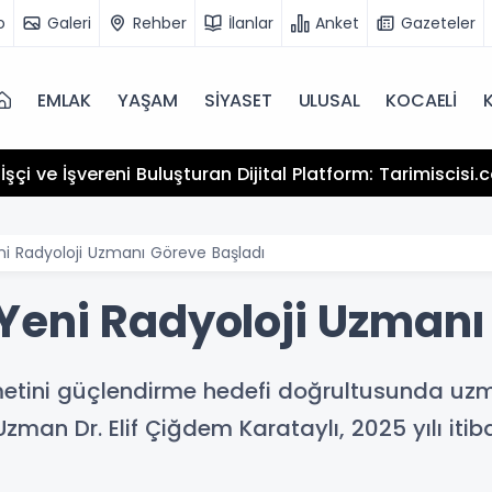
o
Galeri
Rehber
İlanlar
Anket
Gazeteler
EMLAK
YAŞAM
SİYASET
ULUSAL
KOCAELİ
şçi ve İşvereni Buluşturan Dijital Platform: Tarimiscisi
i Radyoloji Uzmanı Göreve Başladı
eni Radyoloji Uzmanı
izmetini güçlendirme hedefi doğrultusunda 
an Dr. Elif Çiğdem Karataylı, 2025 yılı iti