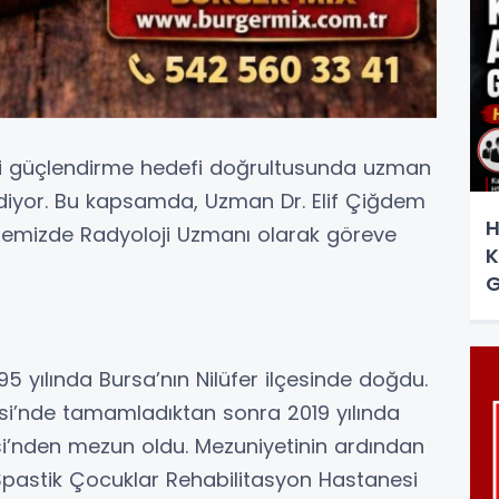
tini güçlendirme hedefi doğrultusunda uzman
iyor. Bu kapsamda, Uzman Dr. Elif Çiğdem
H
stanemizde Radyoloji Uzmanı olarak göreve
K
G
95 yılında Bursa’nın Nilüfer ilçesinde doğdu.
si’nde tamamladıktan sonra 2019 yılında
si’nden mezun oldu. Mezuniyetinin ardından
Spastik Çocuklar Rehabilitasyon Hastanesi