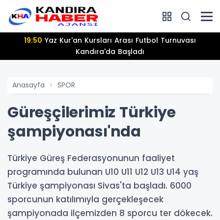
17:18
Kandıra Beşiktaş JK Futbol Okulu'nda Kayıtlar
Başladı
Anasayfa
SPOR
Güreşçilerimiz Türkiye
şampiyonası'nda
Türkiye Güreş Federasyonunun faaliyet
programında bulunan U10 U11 U12 U13 U14 yaş
Türkiye şampiyonası Sivas'ta başladı. 6000
sporcunun katılımıyla gerçekleşecek
şampiyonada ilçemizden 8 sporcu ter dökecek.