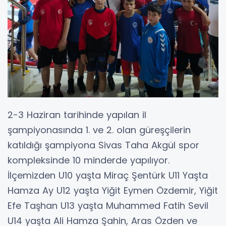
2-3 Haziran tarihinde yapılan il
şampiyonasında 1. ve 2. olan güreşçilerin
katıldığı şampiyona Sivas Taha Akgül spor
kompleksinde 10 minderde yapılıyor.
İlçemizden U10 yaşta Miraç Şentürk U11 Yaşta
Hamza Ay U12 yaşta Yiğit Eymen Özdemir, Yiğit
Efe Taşhan U13 yaşta Muhammed Fatih Sevil
U14 yaşta Ali Hamza Şahin, Aras Özden ve