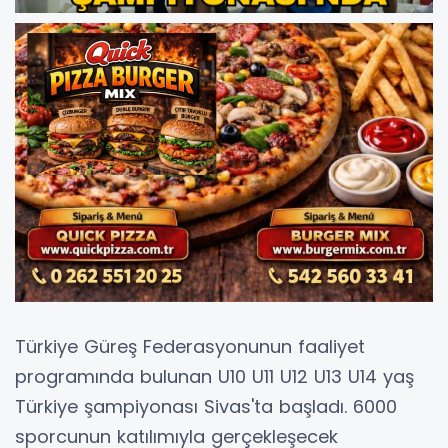
Türkiye Güreş Federasyonunun faaliyet
programında bulunan U10 U11 U12 U13 U14 yaş
Türkiye şampiyonası Sivas'ta başladı. 6000
sporcunun katılımıyla gerçekleşecek