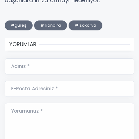
başarılara imza atmayı hedefliyor.
#güreş
# kandıra
# sakarya
YORUMLAR
Adınız *
E-Posta Adresiniz *
Yorumunuz *