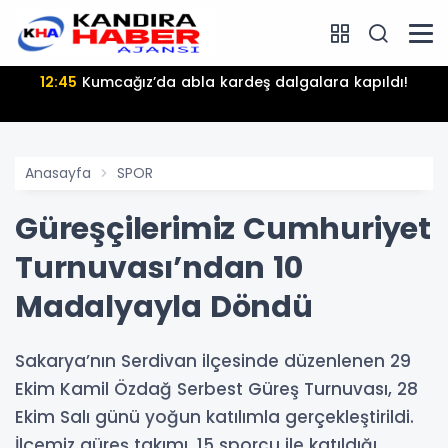
12:45
Kumcağız’da abla kardeş dalgalara kapıldı!
Anasayfa
SPOR
Güreşçilerimiz Cumhuriyet
Turnuvası’ndan 10
Madalyayla Döndü
Sakarya’nın Serdivan ilçesinde düzenlenen 29
Ekim Kamil Özdağ Serbest Güreş Turnuvası, 28
Ekim Salı günü yoğun katılımla gerçekleştirildi.
İlçemiz güreş takımı, 15 sporcu ile katıldığı