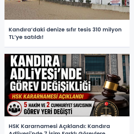
Kandıra’daki denize sıfır tesis 310 milyon
TL’ye satıldı!
HSK Kararnamesi Açıklandı: Kandıra
Adliyesi'nde 7 İsim Farklı Görevlere