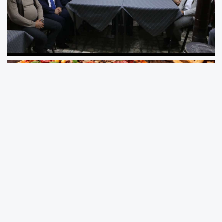
Kocaeli’nin Kandıra ilçesinde fındık üreticilerine