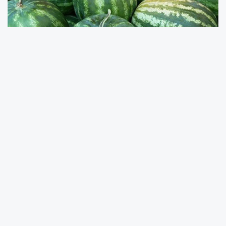
Kandıra karpuzunun kendine has tatlı ve sulu
yapısı, onu diğer karpuzlardan ayıran en
önemli özelliklerden biri. Bu yıl da